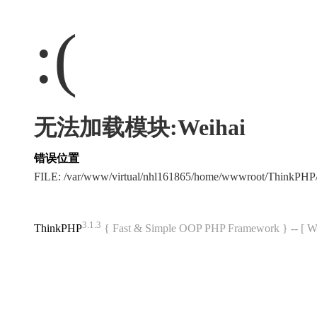
:(
无法加载模块:Weihai
错误位置
FILE: /var/www/virtual/nhl161865/home/wwwroot/ThinkPH
3.1.3
ThinkPHP
{ Fast & Simple OOP PHP Framework } -- 